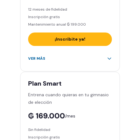
Sin permanencia mínima
12 meses de fidelidad
Inscripción gratis
Mantenimiento anual ₲ 199.000
¡Inscribite ya!
Área de peso libre, peso
VER MÁS
integrado, cardio y clases
grupales
Acceso ilimitado a todas las
Plan
Smart
sedes del país y Latinoamérica
Entrena cuando quieras en tu gimnasio
Smart Fit app – Tu entrenamiento
de elección
en la palma de tu mano
Smart Fit Go – Entrená desde
₲ 169.000
/mes
donde estés
Invitá a tus amigos a entrenar
Sin fidelidad
Acceso a sillones de masaje
Inscripción gratis
Sin permanencia mínima