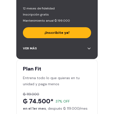
12 meses de fidelidad
Inscripción gratis
Mantenimiento anual ₲ 199.000
¡Inscribite ya!
Área de peso libre, peso
VER MÁS
integrado, cardio y clases
grupales
Acceso ilimitado a todas las
Plan
Fit
sedes del país y Latinoamérica
Entrena todo lo que quieras en tu
Smart Fit app – Tu entrenamiento
unidad y paga menos
en la palma de tu mano
Smart Fit Go – Entrená desde
₲ 119.000
donde estés
₲ 74.500*
37% OFF
Invitá a tus amigos a entrenar
en el 1er mes
Acceso a sillones de masaje
, después ₲ 119.000/mes