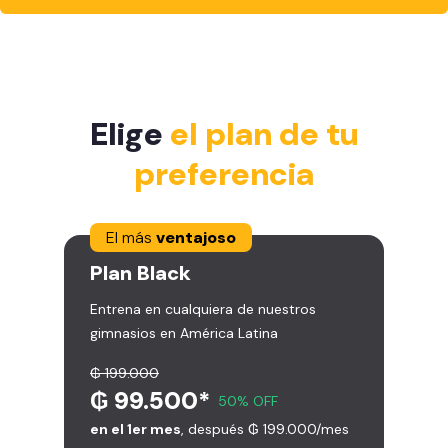
Elige
el plan de tu
preferencia
El más
ventajoso
Plan
Black
Entrena en cualquiera de nuestros
gimnasios en América Latina
₲ 199.000
₲ 99.500*
50% OFF
en el 1er mes
, después ₲ 199.000/mes